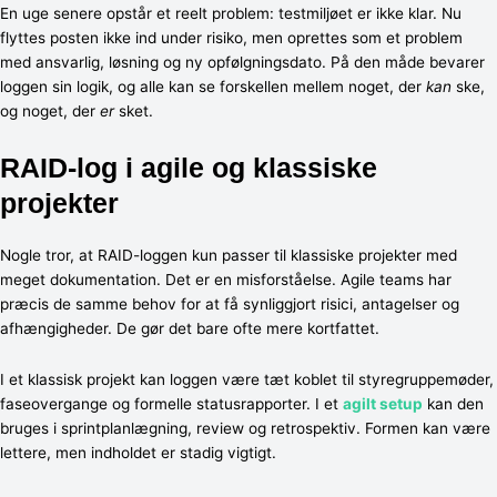
En uge senere opstår et reelt problem: testmiljøet er ikke klar. Nu
flyttes posten ikke ind under risiko, men oprettes som et problem
med ansvarlig, løsning og ny opfølgningsdato. På den måde bevarer
loggen sin logik, og alle kan se forskellen mellem noget, der
kan
ske,
og noget, der
er
sket.
RAID-log i agile og klassiske
projekter
Nogle tror, at RAID-loggen kun passer til klassiske projekter med
meget dokumentation. Det er en misforståelse. Agile teams har
præcis de samme behov for at få synliggjort risici, antagelser og
afhængigheder. De gør det bare ofte mere kortfattet.
I et klassisk projekt kan loggen være tæt koblet til styregruppemøder,
faseovergange og formelle statusrapporter. I et
agilt setup
kan den
bruges i sprintplanlægning, review og retrospektiv. Formen kan være
lettere, men indholdet er stadig vigtigt.