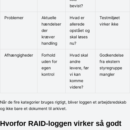
bevist?
Problemer
Aktuelle
Hvad er
Testmiljøet
hændelser
allerede
virker ikke
der
opstået og
kræver
skal løses
handling
nu?
Afhængigheder
Forhold
Hvad skal
Godkendelse
uden for
andre
fra ekstern
egen
levere, før
styregruppe
kontrol
vi kan
mangler
komme
videre?
Når de fire kategorier bruges rigtigt, bliver loggen et arbejdsredskab
og ikke bare et dokument til arkivet.
Hvorfor RAID-loggen virker så godt