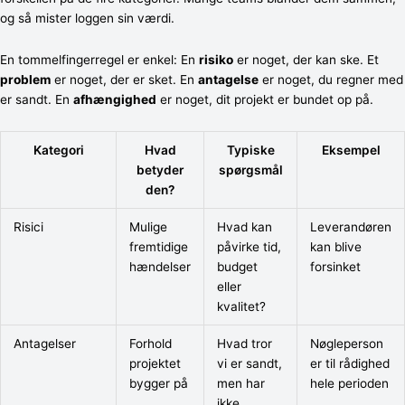
og så mister loggen sin værdi.
En tommelfingerregel er enkel: En
risiko
er noget, der kan ske. Et
problem
er noget, der er sket. En
antagelse
er noget, du regner med
er sandt. En
afhængighed
er noget, dit projekt er bundet op på.
Kategori
Hvad
Typiske
Eksempel
betyder
spørgsmål
den?
Risici
Mulige
Hvad kan
Leverandøren
fremtidige
påvirke tid,
kan blive
hændelser
budget
forsinket
eller
kvalitet?
Antagelser
Forhold
Hvad tror
Nøgleperson
projektet
vi er sandt,
er til rådighed
bygger på
men har
hele perioden
ikke