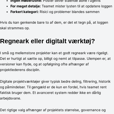
Ingen møderutine:
Poster bliver stående åbne i ugevis
For meget detalje:
Teamet mister lysten til at opdatere loggen
Forkert kategori:
Risici og problemer blandes sammen
Hvis du kan genkende bare to af dem, er det et tegn på, at loggen
skal strammes op.
Regneark eller digitalt værktøj?
I små og mellemstore projekter kan et godt regneark være rigeligt.
Det er hurtigt at sætte op, billigt og nemt at tilpasse. Ulempen er, at
versioner kan flyde, og at opfølgning ofte afhænger af
projektlederens disciplin.
Digitale projektværktøjer giver typisk bedre deling, filtrering, historik
og påmindelser. Til gengæld er de kun en fordel, hvis teamet rent
faktisk bruger dem. Et avanceret system redder ikke en dårlig
arbejdsvane.
Det rigtige valg afhænger af projektets størrelse, governance og