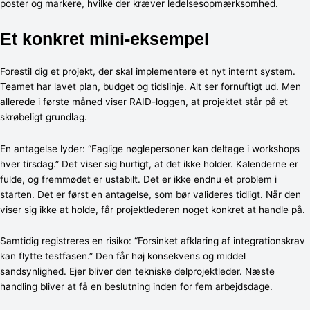
poster og markere, hvilke der kræver ledelsesopmærksomhed.
Et konkret mini-eksempel
Forestil dig et projekt, der skal implementere et nyt internt system.
Teamet har lavet plan, budget og tidslinje. Alt ser fornuftigt ud. Men
allerede i første måned viser RAID-loggen, at projektet står på et
skrøbeligt grundlag.
En antagelse lyder: “Faglige nøglepersoner kan deltage i workshops
hver tirsdag.” Det viser sig hurtigt, at det ikke holder. Kalenderne er
fulde, og fremmødet er ustabilt. Det er ikke endnu et problem i
starten. Det er først en antagelse, som bør valideres tidligt. Når den
viser sig ikke at holde, får projektlederen noget konkret at handle på.
Samtidig registreres en risiko: “Forsinket afklaring af integrationskrav
kan flytte testfasen.” Den får høj konsekvens og middel
sandsynlighed. Ejer bliver den tekniske delprojektleder. Næste
handling bliver at få en beslutning inden for fem arbejdsdage.