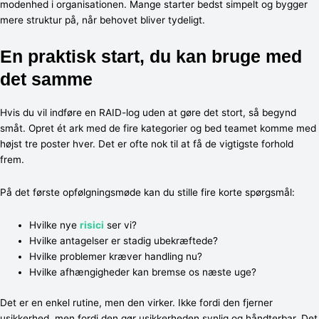
modenhed i organisationen. Mange starter bedst simpelt og bygger
mere struktur på, når behovet bliver tydeligt.
En praktisk start, du kan bruge med
det samme
Hvis du vil indføre en RAID-log uden at gøre det stort, så begynd
småt. Opret ét ark med de fire kategorier og bed teamet komme med
højst tre poster hver. Det er ofte nok til at få de vigtigste forhold
frem.
På det første opfølgningsmøde kan du stille fire korte spørgsmål:
Hvilke nye
risici
ser vi?
Hvilke antagelser er stadig ubekræftede?
Hvilke problemer kræver handling nu?
Hvilke afhængigheder kan bremse os næste uge?
Det er en enkel rutine, men den virker. Ikke fordi den fjerner
usikkerhed, men fordi den gør usikkerheden synlig og håndterbar. Det