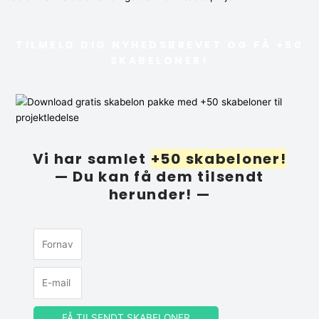
TILMELD DIG NYHEDSBREVET OG FÅ +50
SKABELONER!
Vi har samlet
+50 skabeloner!
— Du kan få dem tilsendt
herunder! —
FÅ TILSENDT SKABELONER