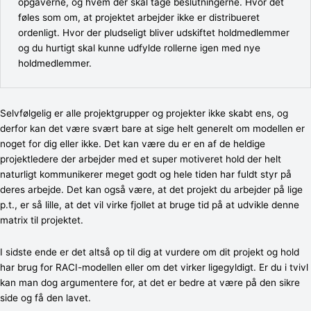
opgaverne, og hvem der skal tage beslutningerne. Hvor det
føles som om, at projektet arbejder ikke er distribueret
ordenligt. Hvor der pludseligt bliver udskiftet holdmedlemmer
og du hurtigt skal kunne udfylde rollerne igen med nye
holdmedlemmer.
Selvfølgelig er alle projektgrupper og projekter ikke skabt ens, og
derfor kan det være svært bare at sige helt generelt om modellen er
noget for dig eller ikke. Det kan være du er en af de heldige
projektledere der arbejder med et super motiveret hold der helt
naturligt kommunikerer meget godt og hele tiden har fuldt styr på
deres arbejde. Det kan også være, at det projekt du arbejder på lige
p.t., er så lille, at det vil virke fjollet at bruge tid på at udvikle denne
matrix til projektet.
I sidste ende er det altså op til dig at vurdere om dit projekt og hold
har brug for RACI-modellen eller om det virker ligegyldigt. Er du i tvivl
kan man dog argumentere for, at det er bedre at være på den sikre
side og få den lavet.