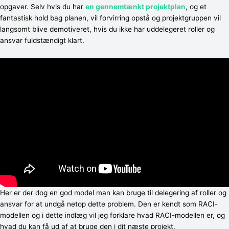
opgaver. Selv hvis du har
en gennemtænkt projektplan
, og et
fantastisk hold bag planen, vil forvirring opstå og projektgruppen vil
langsomt blive demotiveret, hvis du ikke har uddelegeret roller og
ansvar fuldstændigt klart.
Her er der dog en god model man kan bruge til delegering af roller og
ansvar for at undgå netop dette problem. Den er kendt som RACI-
modellen og i dette indlæg vil jeg forklare hvad RACI-modellen er, og
hvad du kan få ud af at bruge den i dit næste projekt.