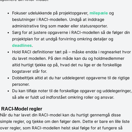
Fokuser udelukkende på projektopgaver,
milepæle
og
beslutninger i RACI-modellen. Undgå at inddrage
administrative ting som møder eller statusreporter.
Sørg for at justere opgaverne i RACI-modellen så de følger din
projektplan for at undgå forvirring omkring detaljer og
deadlines
.
Hold RACI definitioner tæt på – måske endda i regnearket hvor
du lavet modellen. På den måde kan du og holdmedlemmer
altid hurtigt tjekke op på, hvad det nu lige er de forskellige
bogstaver står for.
Dobbelttjek altid at du har uddelegeret opgaverne til de rigtige
personer.
Du kan tilføje noter til de forskellige opgaver og uddelegeringer,
så alle er fuldt ud indforstået omkring roller og ansvar.
RACI-Model regler
Når du har lavet din RACI-model kan du hurtigt gennemgå disse
simple regler, og tjekke om den følger dem. Dette er bare en lille liste
over regler, som RACI-modellen helst skal følge for at fungere så