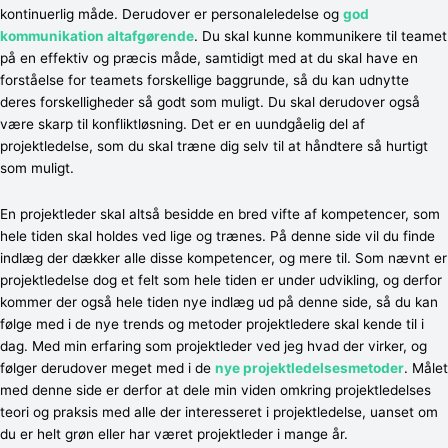
kontinuerlig måde. Derudover er personaleledelse og
god
kommunikation altafgørende
. Du skal kunne kommunikere til teamet
på en effektiv og præcis måde, samtidigt med at du skal have en
forståelse for teamets forskellige baggrunde, så du kan udnytte
deres forskelligheder så godt som muligt. Du skal derudover også
være skarp til konfliktløsning. Det er en uundgåelig del af
projektledelse, som du skal træne dig selv til at håndtere så hurtigt
som muligt.
En projektleder skal altså besidde en bred vifte af kompetencer, som
hele tiden skal holdes ved lige og trænes. På denne side vil du finde
indlæg der dækker alle disse kompetencer, og mere til. Som nævnt er
projektledelse dog et felt som hele tiden er under udvikling, og derfor
kommer der også hele tiden nye indlæg ud på denne side, så du kan
følge med i de nye trends og metoder projektledere skal kende til i
dag. Med min erfaring som projektleder ved jeg hvad der virker, og
følger derudover meget med i de
nye projektledelsesmetoder
. Målet
med denne side er derfor at dele min viden omkring projektledelses
teori og praksis med alle der interesseret i projektledelse, uanset om
du er helt grøn eller har været projektleder i mange år.