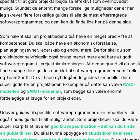
specifikt til at gøre projektarbejde så effektivt som overhovedet
muligt. Grundet de enormt mange forskellige muligheder der er har
jeg skrevet flere forskellige guides til alle de mest eftertragtede
softwareprogrammer, og dem kan du finde lige her på denne side.
Som nævnt skal en projektleder altså have en meget bred vifte af
kompetencer. Du skal både have en økonomisk forståelse,
planlægningsevner, lederskab og endnu mere. Derfor skal du som
projektleder selvfølgelig også bruge meget mere end bare et godt
softwareprogram til projektplanlægningen. Af denne grund vil du også
finde mange flere guides end blot til softwareprogrammer som Trello
og TeamGantt. Du vil finde dybdegående guides til modeller der er
super gode for en projektleder. Eksempler på dette kan være
RACI-
modellen
og
SWOT-modellen
, som begge kan være enormt
fordelagtige at bruge for en projektleder.
Udover guides til specifikt softwareprogrammer eller modeller vil du
også findes guides til alt muligt andet. Som projektleder skal du være
super skarp til at lave en
god kravspecifikation – det kan du finde
en guide til her
. Du skal kunne opbygge en
skudsikker business
case for projektet – det kan du finde en guide på her
. Du skal vælge