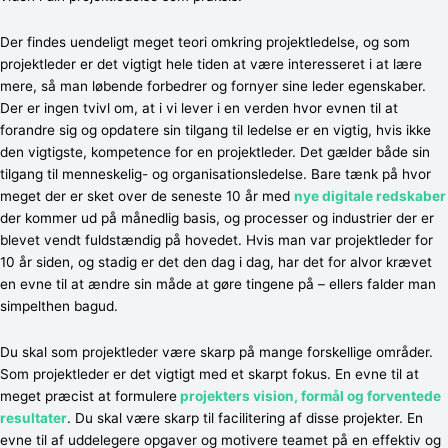
Der findes uendeligt meget teori omkring projektledelse, og som
projektleder er det vigtigt hele tiden at være interesseret i at lære
mere, så man løbende forbedrer og fornyer sine leder egenskaber.
Der er ingen tvivl om, at i vi lever i en verden hvor evnen til at
forandre sig og opdatere sin tilgang til ledelse er en vigtig, hvis ikke
den vigtigste, kompetence for en projektleder. Det gælder både sin
tilgang til menneskelig- og organisationsledelse. Bare tænk på hvor
meget der er sket over de seneste 10 år med
nye digitale redskaber
der kommer ud på månedlig basis, og processer og industrier der er
blevet vendt fuldstændig på hovedet. Hvis man var projektleder for
10 år siden, og stadig er det den dag i dag, har det for alvor krævet
en evne til at ændre sin måde at gøre tingene på – ellers falder man
simpelthen bagud.
Du skal som projektleder være skarp på mange forskellige områder.
Som projektleder er det vigtigt med et skarpt fokus. En evne til at
meget præcist at formulere
projekters vision, formål og forventede
resultater
. Du skal være skarp til facilitering af disse projekter. En
evne til af uddelegere opgaver og motivere teamet på en effektiv og