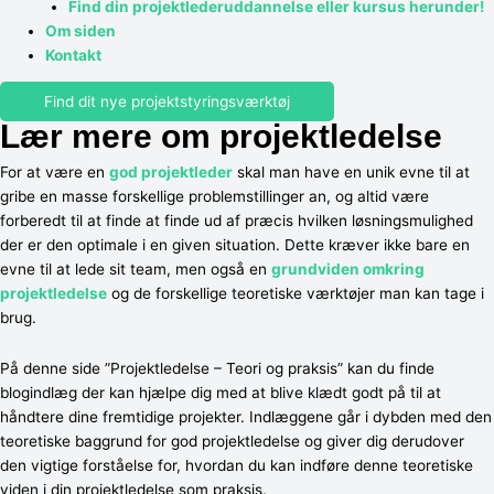
Find din projektlederuddannelse eller kursus herunder!
Om siden
Kontakt
Find dit nye projektstyringsværktøj
Lær mere om projektledelse
For at være en
god projektleder
skal man have en unik evne til at
gribe en masse forskellige problemstillinger an, og altid være
forberedt til at finde at finde ud af præcis hvilken løsningsmulighed
der er den optimale i en given situation. Dette kræver ikke bare en
evne til at lede sit team, men også en
grundviden omkring
projektledelse
og de forskellige teoretiske værktøjer man kan tage i
brug.
På denne side ”Projektledelse – Teori og praksis” kan du finde
blogindlæg der kan hjælpe dig med at blive klædt godt på til at
håndtere dine fremtidige projekter. Indlæggene går i dybden med den
teoretiske baggrund for god projektledelse og giver dig derudover
den vigtige forståelse for, hvordan du kan indføre denne teoretiske
viden i din projektledelse som praksis.