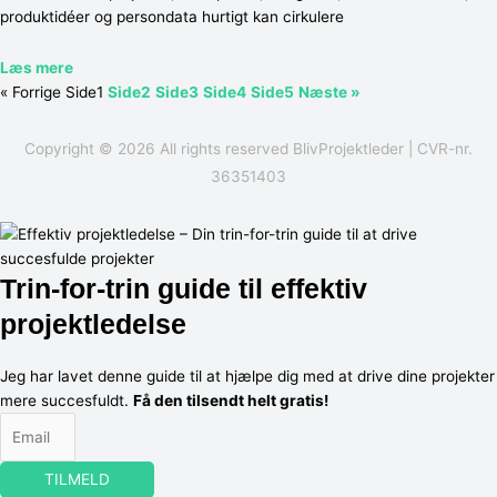
produktidéer og persondata hurtigt kan cirkulere
Læs mere
« Forrige
Side
1
Side
2
Side
3
Side
4
Side
5
Næste »
Copyright © 2026 All rights reserved
BlivProjektleder
| CVR-nr.
36351403
Trin-for-trin guide til effektiv
projektledelse
Jeg har lavet denne guide til at hjælpe dig med at drive dine projekter
mere succesfuldt.
Få den tilsendt helt gratis!
TILMELD