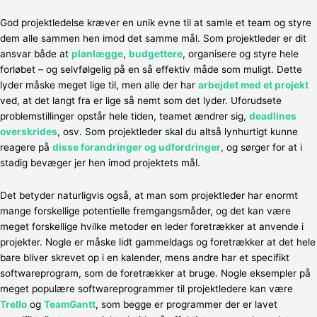
God projektledelse kræver en unik evne til at samle et team og styre
dem alle sammen hen imod det samme mål. Som projektleder er dit
ansvar både at
planlægge
,
budgettere
, organisere og styre hele
forløbet – og selvfølgelig på en så effektiv måde som muligt. Dette
lyder måske meget lige til, men alle der har
arbejdet med et projekt
ved, at det langt fra er lige så nemt som det lyder. Uforudsete
problemstillinger opstår hele tiden, teamet ændrer sig,
deadlines
overskrides
, osv. Som projektleder skal du altså lynhurtigt kunne
reagere på
disse forandringer og udfordringer
, og sørger for at i
stadig bevæger jer hen imod projektets mål.
Det betyder naturligvis også, at man som projektleder har enormt
mange forskellige potentielle fremgangsmåder, og det kan være
meget forskellige hvilke metoder en leder foretrækker at anvende i
projekter. Nogle er måske lidt gammeldags og foretrækker at det hele
bare bliver skrevet op i en kalender, mens andre har et specifikt
softwareprogram, som de foretrækker at bruge. Nogle eksempler på
meget populære softwareprogrammer til projektledere kan være
Trello
og
TeamGantt
, som begge er programmer der er lavet