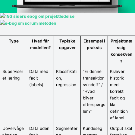
Type
Hvad får
Typiske
Eksempel i
Projektmæ
modellen?
opgaver
praksis
ssig
konsekven
s
Superviser
Data med
Klassifikati
“Er denne
Kræver
et læring
facit
on,
transaktion
historik
(labels)
regression
svindel?” /
med
“Hvad
korrekt
bliver
facit og
efterspørgs
klar
len?”
definition
af label
Uovervåge
Data uden
Segmenteri
Kundeseg
Output skal