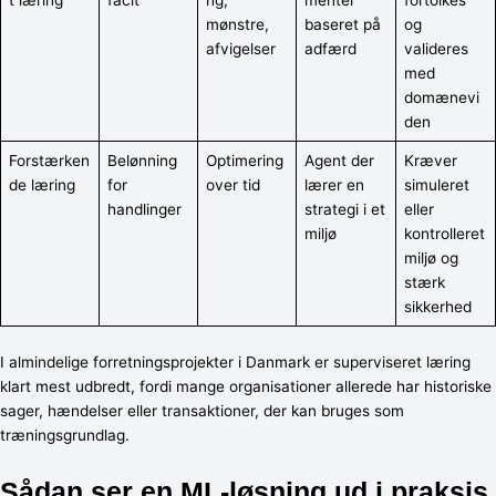
t læring
facit
ng,
menter
fortolkes
mønstre,
baseret på
og
afvigelser
adfærd
valideres
med
domænevi
den
Forstærken
Belønning
Optimering
Agent der
Kræver
de læring
for
over tid
lærer en
simuleret
handlinger
strategi i et
eller
miljø
kontrolleret
miljø og
stærk
sikkerhed
I almindelige forretningsprojekter i Danmark er superviseret læring
klart mest udbredt, fordi mange organisationer allerede har historiske
sager, hændelser eller transaktioner, der kan bruges som
træningsgrundlag.
Sådan ser en ML-løsning ud i praksis