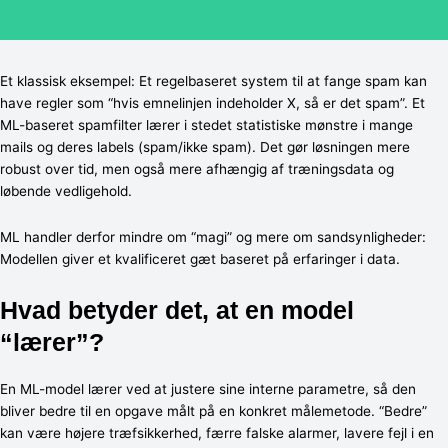
Et klassisk eksempel: Et regelbaseret system til at fange spam kan
have regler som “hvis emnelinjen indeholder X, så er det spam”. Et
ML-baseret spamfilter lærer i stedet statistiske mønstre i mange
mails og deres labels (spam/ikke spam). Det gør løsningen mere
robust over tid, men også mere afhængig af træningsdata og
løbende vedligehold.
ML handler derfor mindre om “magi” og mere om sandsynligheder:
Modellen giver et kvalificeret gæt baseret på erfaringer i data.
Hvad betyder det, at en model
“lærer”?
En ML-model lærer ved at justere sine interne parametre, så den
bliver bedre til en opgave målt på en konkret målemetode. “Bedre”
kan være højere træfsikkerhed, færre falske alarmer, lavere fejl i en