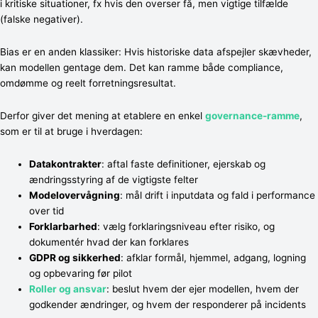
i kritiske situationer, fx hvis den overser få, men vigtige tilfælde
(falske negativer).
Bias er en anden klassiker: Hvis historiske data afspejler skævheder,
kan modellen gentage dem. Det kan ramme både compliance,
omdømme og reelt forretningsresultat.
Derfor giver det mening at etablere en enkel
governance-ramme
,
som er til at bruge i hverdagen:
Datakontrakter
: aftal faste definitioner, ejerskab og
ændringsstyring af de vigtigste felter
Modelovervågning
: mål drift i inputdata og fald i performance
over tid
Forklarbarhed
: vælg forklaringsniveau efter risiko, og
dokumentér hvad der kan forklares
GDPR og sikkerhed
: afklar formål, hjemmel, adgang, logning
og opbevaring før pilot
Roller og ansvar
: beslut hvem der ejer modellen, hvem der
godkender ændringer, og hvem der responderer på incidents