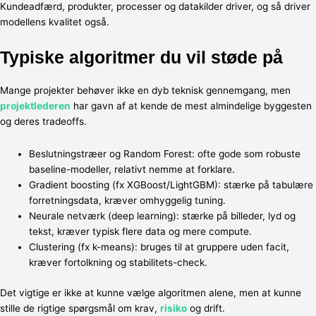
Kundeadfærd, produkter, processer og datakilder driver, og så driver
modellens kvalitet også.
Typiske algoritmer du vil støde på
Mange projekter behøver ikke en dyb teknisk gennemgang, men
projektlederen
har gavn af at kende de mest almindelige byggesten
og deres tradeoffs.
Beslutningstræer og Random Forest: ofte gode som robuste
baseline-modeller, relativt nemme at forklare.
Gradient boosting (fx XGBoost/LightGBM): stærke på tabulære
forretningsdata, kræver omhyggelig tuning.
Neurale netværk (deep learning): stærke på billeder, lyd og
tekst, kræver typisk flere data og mere compute.
Clustering (fx k-means): bruges til at gruppere uden facit,
kræver fortolkning og stabilitets-check.
Det vigtige er ikke at kunne vælge algoritmen alene, men at kunne
stille de rigtige spørgsmål om krav,
risiko
og drift.