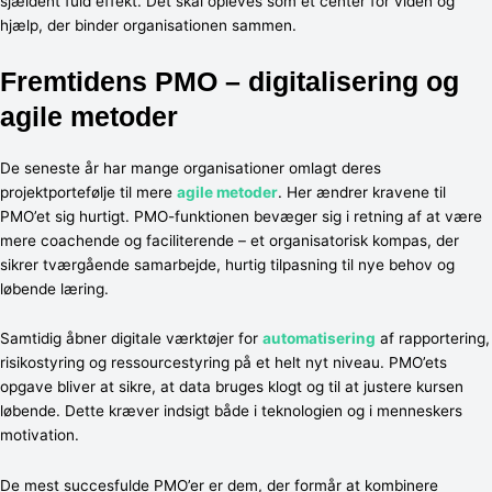
sjældent fuld effekt. Det skal opleves som et center for viden og
hjælp, der binder organisationen sammen.
Fremtidens PMO – digitalisering og
agile metoder
De seneste år har mange organisationer omlagt deres
projektportefølje til mere
agile metoder
. Her ændrer kravene til
PMO’et sig hurtigt. PMO-funktionen bevæger sig i retning af at være
mere coachende og faciliterende – et organisatorisk kompas, der
sikrer tværgående samarbejde, hurtig tilpasning til nye behov og
løbende læring.
Samtidig åbner digitale værktøjer for
automatisering
af rapportering,
risikostyring og ressourcestyring på et helt nyt niveau. PMO’ets
opgave bliver at sikre, at data bruges klogt og til at justere kursen
løbende. Dette kræver indsigt både i teknologien og i menneskers
motivation.
De mest succesfulde PMO’er er dem, der formår at kombinere