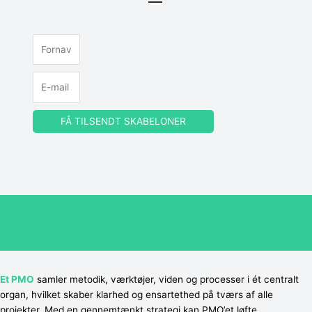
—
FÅ TILSENDT SKABELONER
Et PMO
samler metodik, værktøjer, viden og processer i ét centralt
organ, hvilket skaber klarhed og ensartethed på tværs af alle
projekter. Med en gennemtænkt strategi kan PMO’et løfte