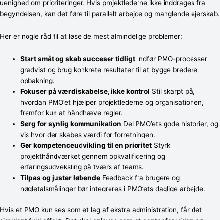
uenighed om prioriteringer. Hvis projektlederne ikke inddrages fra
begyndelsen, kan det føre til parallelt arbejde og manglende ejerskab.
Her er nogle råd til at løse de mest almindelige problemer:
Start småt og skab succeser tidligt
Indfør PMO-processer
gradvist og brug konkrete resultater til at bygge bredere
opbakning.
Fokuser på værdiskabelse, ikke kontrol
Stil skarpt på,
hvordan PMO’et hjælper projektlederne og organisationen,
fremfor kun at håndhæve regler.
Sørg for synlig kommunikation
Del PMO’ets gode historier, og
vis hvor der skabes værdi for forretningen.
Gør kompetenceudvikling til en prioritet
Styrk
projekthåndværket gennem opkvalificering og
erfaringsudveksling på tværs af teams.
Tilpas og juster løbende
Feedback fra brugere og
nøgletalsmålinger bør integreres i PMO’ets daglige arbejde.
Hvis et PMO kun ses som et lag af ekstra administration, får det