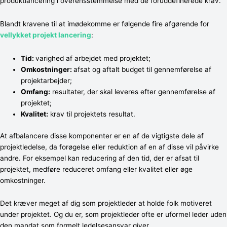
produktlancering i overensstemmelse med de foruddefinerede krav.
Blandt kravene til at imødekomme er følgende fire afgørende for
vellykket projekt lancering
:
Tid:
varighed af arbejdet med projektet;
Omkostninger:
afsat og aftalt budget til gennemførelse af
projektarbejder;
Omfang:
resultater, der skal leveres efter gennemførelse af
projektet;
Kvalitet:
krav til projektets resultat.
At afbalancere disse komponenter er en af ​​de vigtigste dele af
projektledelse, da forøgelse eller reduktion af en af ​​disse vil påvirke
andre. For eksempel kan reducering af den tid, der er afsat til
projektet, medføre reduceret omfang eller kvalitet eller øge
omkostninger.
Det kræver meget af dig som projektleder at holde folk motiveret
under projektet. Og du er, som projektleder ofte er uformel leder uden
den mandat som formelt ledelsesansvar giver.