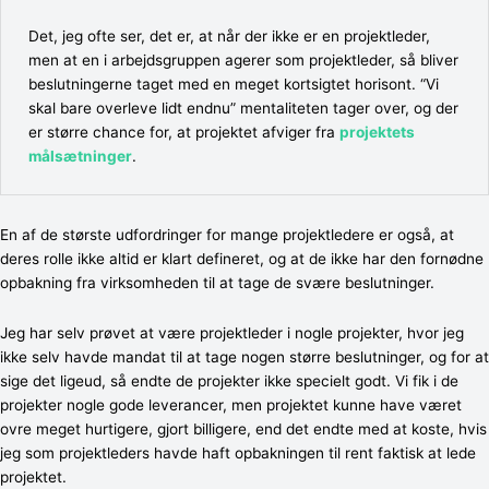
Det, jeg ofte ser, det er, at når der ikke er en projektleder,
men at en i arbejdsgruppen agerer som projektleder, så bliver
beslutningerne taget med en meget kortsigtet horisont. “Vi
skal bare overleve lidt endnu” mentaliteten tager over, og der
er større chance for, at projektet afviger fra
projektets
målsætninger
.
En af de største udfordringer for mange projektledere er også, at
deres rolle ikke altid er klart defineret, og at de ikke har den fornødne
opbakning fra virksomheden til at tage de svære beslutninger.
Jeg har selv prøvet at være projektleder i nogle projekter, hvor jeg
ikke selv havde mandat til at tage nogen større beslutninger, og for at
sige det ligeud, så endte de projekter ikke specielt godt. Vi fik i de
projekter nogle gode leverancer, men projektet kunne have været
ovre meget hurtigere, gjort billigere, end det endte med at koste, hvis
jeg som projektleders havde haft opbakningen til rent faktisk at lede
projektet.