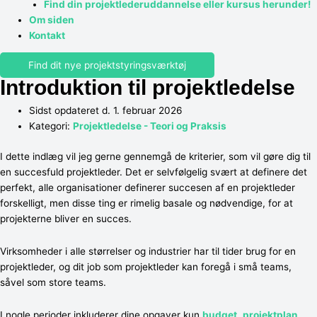
Find din projektlederuddannelse eller kursus herunder!
Om siden
Kontakt
Find dit nye projektstyringsværktøj
Introduktion til projektledelse
Sidst opdateret d. 1. februar 2026
Kategori:
Projektledelse - Teori og Praksis
I dette indlæg vil jeg gerne gennemgå de kriterier, som vil gøre dig til
en succesfuld projektleder. Det er selvfølgelig svært at definere det
perfekt, alle organisationer definerer succesen af en projektleder
forskelligt, men disse ting er rimelig basale og nødvendige, for at
projekterne bliver en succes.
Virksomheder i alle størrelser og industrier har til tider brug for en
projektleder, og dit job som projektleder kan foregå i små teams,
såvel som store teams.
I nogle perioder inkluderer dine opgaver kun
budget
,
projektplan