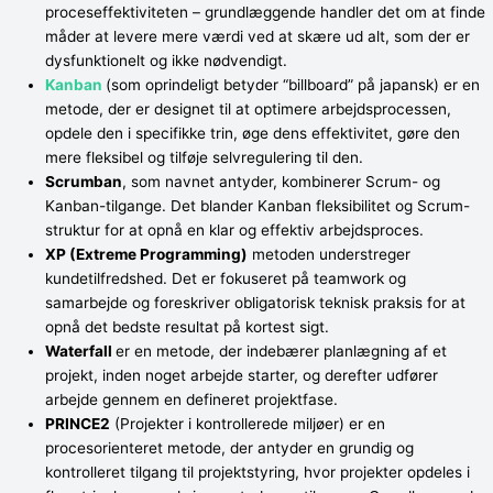
proceseffektiviteten – grundlæggende handler det om at finde
måder at levere mere værdi ved at skære ud alt, som der er
dysfunktionelt og ikke nødvendigt.
Kanban
(som oprindeligt betyder “billboard” på japansk) er en
metode, der er designet til at optimere arbejdsprocessen,
opdele den i specifikke trin, øge dens effektivitet, gøre den
mere fleksibel og tilføje selvregulering til den.
Scrumban
, som navnet antyder, kombinerer Scrum- og
Kanban-tilgange. Det blander Kanban fleksibilitet og Scrum-
struktur for at opnå en klar og effektiv arbejdsproces.
XP (Extreme Programming)
metoden understreger
kundetilfredshed. Det er fokuseret på teamwork og
samarbejde og foreskriver obligatorisk teknisk praksis for at
opnå det bedste resultat på kortest sigt.
Waterfall
er en metode, der indebærer planlægning af et
projekt, inden noget arbejde starter, og derefter udfører
arbejde gennem en defineret projektfase.
PRINCE2
(Projekter i kontrollerede miljøer) er en
procesorienteret metode, der antyder en grundig og
kontrolleret tilgang til projektstyring, hvor projekter opdeles i