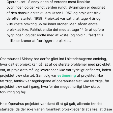
Operahuset i Sidney er en af verdens mest ikoniske
bygninger, og genkendt verden rundt. Bygningen er designet
af den danske arkitekt Jørn Utzon i 1957, og projektet blev
derefter startet i 1959. Projektet var sat til at tage 4 år og
ville koste omkring 35 millioner kroner. Men sådan endte
projektet ikke. Faktisk endte det med at tage 14 år at opføre
bygningen, og det endte med at koste (og hold nu fast) 510
millioner kroner at færdiggøre projektet.
Operahuset i Sidney har derfor gået ind i historiebøgerne omkring,
hvor galt et projekt kan gå. Et af de største problemer med projektet
var, at projektets mål og leverancer ikke var tydeligt defineret, inden
projektet blev startet. Samtidig var
estimering
af projektet ikke
færdigt, faktisk var tegningerne af operahuset slet ikke færdige, før
projektet blev sat i gang, hvorfor der meget hurtigt blev skabt
forvirring og fejl.
Hele Operahus projektet var dømt til at gå galt, allerede før det
startede, da der ikke var en forankret projektleder til at sikre, at disse