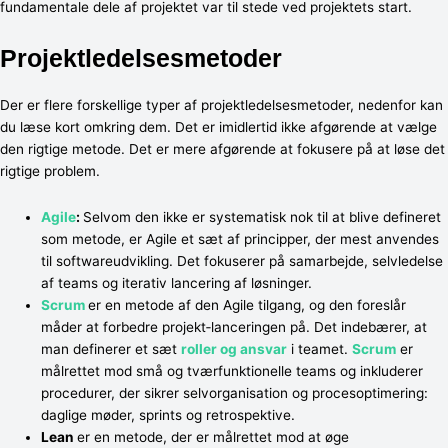
fundamentale dele af projektet var til stede ved projektets start.
Projektledelsesmetoder
Der er flere forskellige typer af projektledelsesmetoder, nedenfor kan
du læse kort omkring dem. Det er imidlertid ikke afgørende at vælge
den rigtige metode. Det er mere afgørende at fokusere på at løse det
rigtige problem.
Agile
:
Selvom den ikke er systematisk nok til at blive defineret
som metode, er Agile et sæt af principper, der mest anvendes
til softwareudvikling. Det fokuserer på samarbejde, selvledelse
af teams og iterativ lancering af løsninger.
Scrum
er en metode af den Agile tilgang, og den foreslår
måder at forbedre projekt‐lanceringen på. Det indebærer, at
man definerer et sæt
roller og ansvar
i teamet.
Scrum
er
målrettet mod små og tværfunktionelle teams og inkluderer
procedurer, der sikrer selvorganisation og procesoptimering:
daglige møder, sprints og retrospektive.
Lean
er en metode, der er målrettet mod at øge